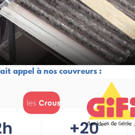
 fait appel à nos couvreurs :
2
h
+
20