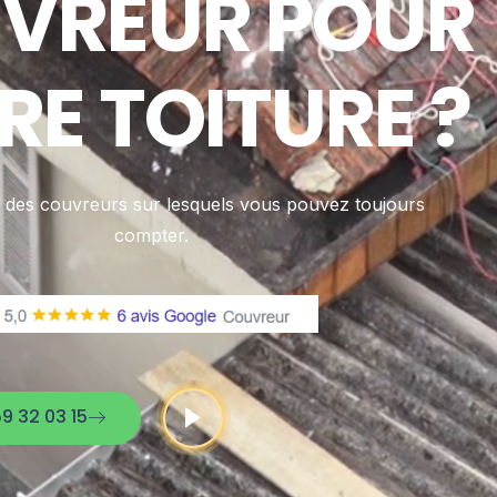
VREUR POUR
RE TOITURE ?
es couvreurs sur lesquels vous pouvez toujours
compter.
9 32 03 15