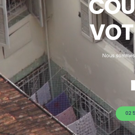
COU
VOT
Nous sommes d
02 5