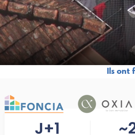
Ils ont
J+
1
~